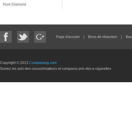
Pure Diamond
Page d'accueil
|
Bons de réduction
|
Bou
Copyright © 2013
Comparacig.com
Suivez les avis des consommateurs et comparez prix des e-cigarettes