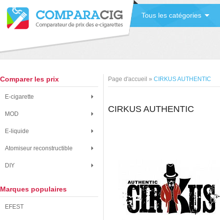
Tous les catégories
Comparer les prix
Page d'accueil
»
CIRKUS AUTHENTIC
E-cigarette
CIRKUS AUTHENTIC
MOD
E-liquide
Atomiseur reconstructible
DIY
Marques populaires
EFEST