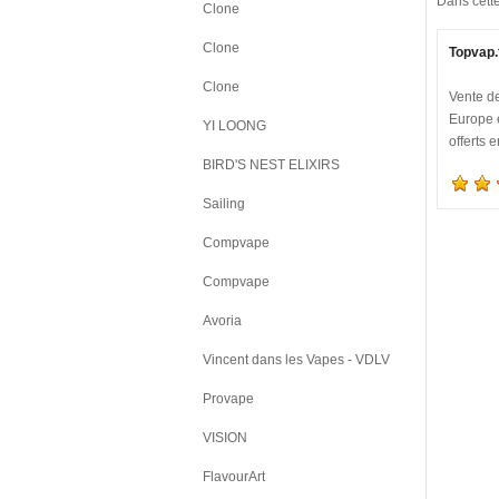
Dans cett
Clone
Clone
Topvap.
Clone
Vente de
Europe e
YI LOONG
offerts 
BIRD'S NEST ELIXIRS
Sailing
Compvape
Compvape
Avoria
Vincent dans les Vapes - VDLV
Provape
VISION
FlavourArt