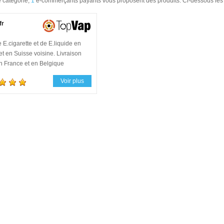
e catégorie,
1
e-commerçants payants vous proposent des produits. Ci-dessous les 
fr
 E.cigarette et de E.liquide en
t en Suisse voisine. Livraison
en France et en Belgique
Voir plus