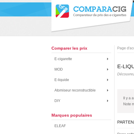
Comparer les prix
Page d'ac
E-cigarette
E-LIQ
MOD
Découvrez
E-liquide
Atomiseur reconstructible
Il y a 
DIY
Note 
Marques populaires
PARTEN
ELEAF