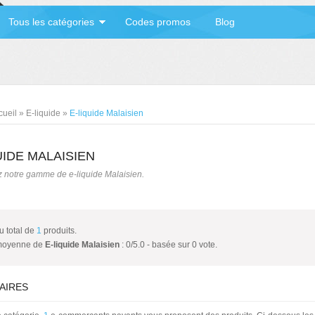
Tous les catégories
Codes promos
Blog
cueil
»
E-liquide
»
E-liquide Malaisien
UIDE MALAISIEN
 notre gamme de e-liquide Malaisien.
au total de
1
produits.
moyenne de
E-liquide Malaisien
:
0
/
5.0
- basée sur
0
vote.
AIRES