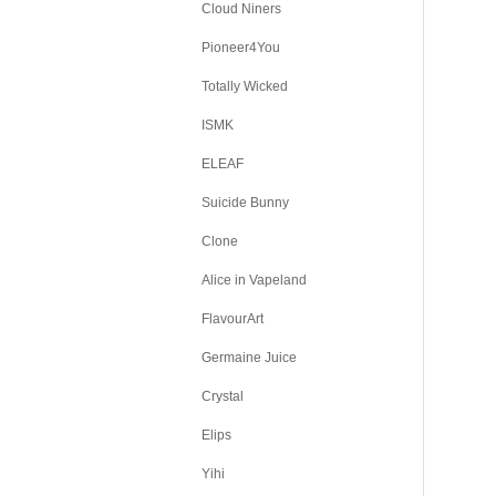
Cloud Niners
Pioneer4You
Totally Wicked
ISMK
ELEAF
Suicide Bunny
Clone
Alice in Vapeland
FlavourArt
Germaine Juice
Crystal
Elips
Yihi