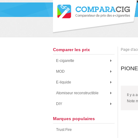
Comparer les prix
Page d'ac
E-cigarette
PION
MOD
E-liquide
Atomiseur reconstructible
Il y a 
Note 
DIY
Marques populaires
Trust Fire