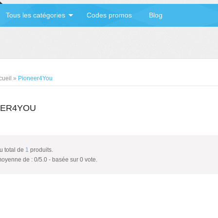
Tous les catégories
Codes promos
Blog
cueil
»
Pioneer4You
EER4YOU
au total de
1
produits.
moyenne de :
0
/
5.0
- basée sur
0
vote.