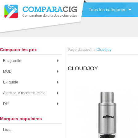
Tous les catégories
Comparer les prix
Page d'accueil
»
Cloudjoy
E-cigarette
CLOUDJOY
MOD
E-liquide
Atomiseur reconstructible
DIY
Marques populaires
Liqua