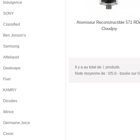
Indulgence
SONY
Atomiseur Reconstructible 571 R
Classified
Cloudjoy
Ben Jonson's
Samsung
Alfaliquid
Il y a au total de
1
produits.
Geekvape
Note moyenne de :
0
/
5.0
- basée sur
0
Fuel
KAMRY
Dicodes
Wirice
Germaine Juice
Clone