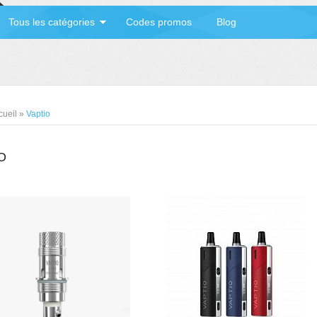
Tous les catégories
Codes promos
Blog
cueil
»
Vaptio
O