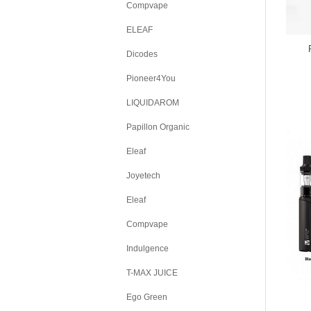
Compvape
ELEAF
Dicodes
Pioneer4You
LIQUIDAROM
Papillon Organic
Eleaf
Joyetech
Eleaf
Compvape
Indulgence
T-MAX JUICE
Ego Green