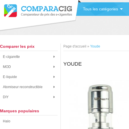
Tous les catégories
Comparer les prix
Page d'accueil
»
Youde
E-cigarette
YOUDE
MOD
E-liquide
Atomiseur reconstructible
DIY
Marques populaires
Halo