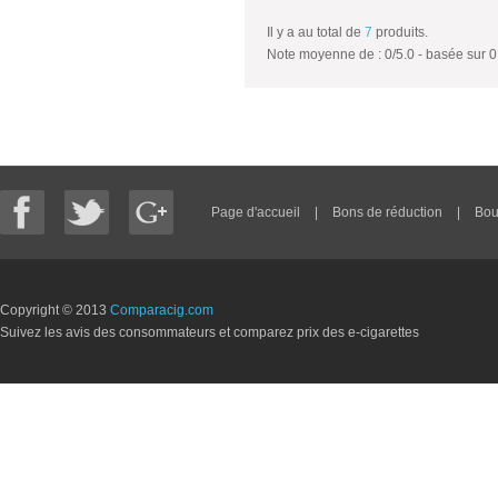
Il y a au total de
7
produits.
Note moyenne de :
0
/
5.0
- basée sur
0
Page d'accueil
|
Bons de réduction
|
Bou
Copyright © 2013
Comparacig.com
Suivez les avis des consommateurs et comparez prix des e-cigarettes