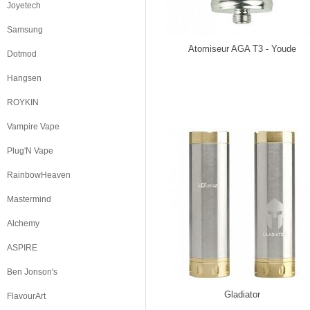
Joyetech
Samsung
Atomiseur AGA T3 - Youde
Dotmod
Hangsen
ROYKIN
Vampire Vape
Plug'N Vape
RainbowHeaven
Mastermind
Alchemy
ASPIRE
Ben Jonson's
Gladiator
FlavourArt