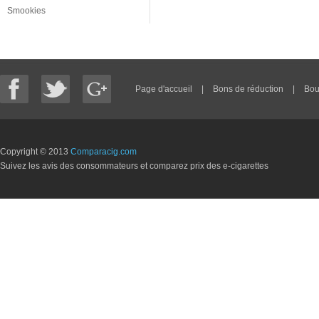
Smookies
Page d'accueil
|
Bons de réduction
|
Bou
Copyright © 2013
Comparacig.com
Suivez les avis des consommateurs et comparez prix des e-cigarettes