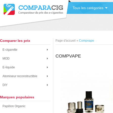
Tous les catégories
Comparer les prix
Page d'accueil
»
Compvape
E-cigarette
COMPVAPE
MOD
E-liquide
Atomiseur reconstructible
DIY
Marques populaires
Papillon Organic