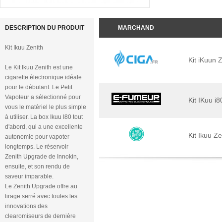
DESCRIPTION DU PRODUIT
MARCHAND
Kit Ikuu Zenith
Kit iKuun Z
Le Kit Ikuu Zenith est une
cigarette électronique idéale
pour le débutant. Le Petit
Vapoteur a sélectionné pour
Kit IKuu i8
vous le matériel le plus simple
à utiliser. La box Ikuu I80 tout
d'abord, qui a une excellente
Kit Ikuu Ze
autonomie pour vapoter
longtemps. Le réservoir
Zenith Upgrade de Innokin,
ensuite, et son rendu de
saveur imparable.
Le Zenith Upgrade offre au
tirage serré avec toutes les
innovations des
clearomiseurs de dernière