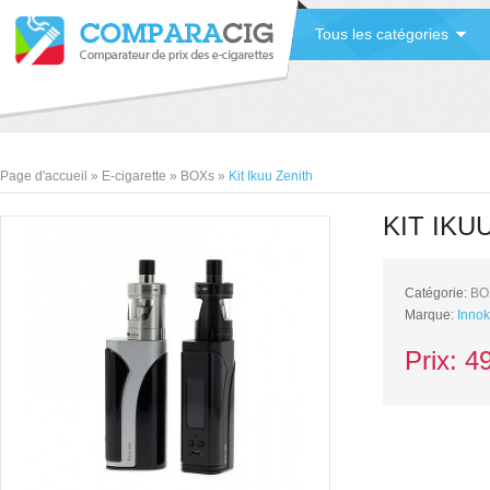
Tous les catégories
Page d'accueil
»
E-cigarette
»
BOXs
»
Kit Ikuu Zenith
KIT IKU
Catégorie:
BO
Marque:
Innok
Prix:
4