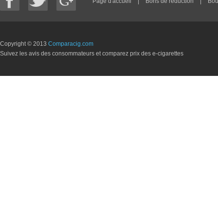
Page d'accueil
|
Bons de réduction
|
Bou
Copyright © 2013
Comparacig.com
Suivez les avis des consommateurs et comparez prix des e-cigarettes