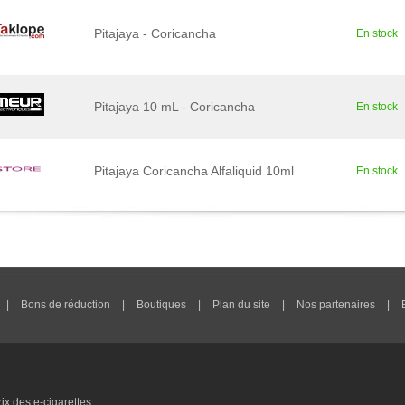
Pitajaya - Coricancha
En stock
Pitajaya 10 mL - Coricancha
En stock
Pitajaya Coricancha Alfaliquid 10ml
En stock
|
Bons de réduction
|
Boutiques
|
Plan du site
|
Nos partenaires
|
x des e-cigarettes