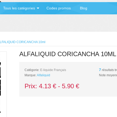
Tous les catégories
Codes promos
Blog
LFALIQUID CORICANCHA 10ml
ALFALIQUID CORICANCHA 10ML
7
Catégorie:
E-liquide Français
résultats t
Marque:
Alfaliquid
Note moyenn
Prix:
4.13
€ -
5.90
€