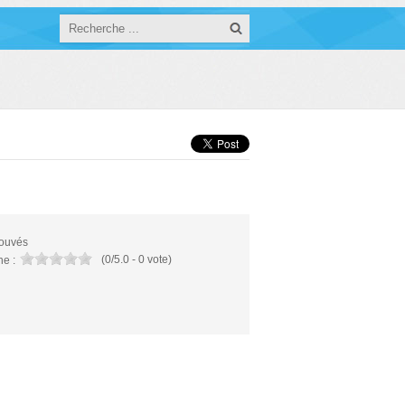
rouvés
(
0
/
5.0
-
0
vote)
e :