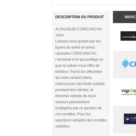
DESCRIPTION DU PRODUIT
MARC
ALFALIQUID CORICANCHA
10ml
Laissez-vous guider par les
lignes du soleil et venez
rejoindre CORICANCHA,
l’enceinte d’or qui protège ce
que la nature nous offre de
meilleur. Parmi les offrandes
de notre vénéré totem,
redécouvrez des fruits oubliés
pendant des siècles, et
devenez adepte de leurs
saveurs jalousement
protégées par ce gardien de
nos recettes. Pour les
vapoteurs adeptes des recettes
oubliées.