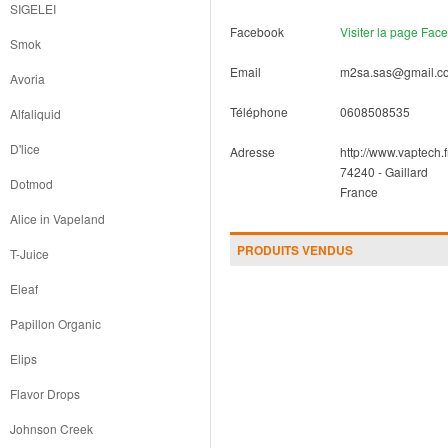
SIGELEI
Facebook
Visiter la page Fac
Smok
Email
m2sa.sas@gmail.c
Avoria
Téléphone
0608508535
Alfaliquid
D'lice
Adresse
http://www.vaptech.f
74240
-
Gaillard
Dotmod
France
Alice in Vapeland
PRODUITS VENDUS
T-Juice
Eleaf
Papillon Organic
Elips
Flavor Drops
Johnson Creek