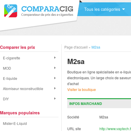
Tous les catégories
Comparer les prix
Page d'accueil
»
M2sa
E-cigarette
M2sa
MOD
Boutique en ligne spécialisée en e-liqui
électroniques. Un large choix de saveurs
E-liquide
d'achat
Atomiseur reconstructible
Visiter la boutique
DIY
INFOS MARCHAND
Marques populaires
Société
M2sa
Mister-E-Liquid
URL site
http://www.vaptech.f