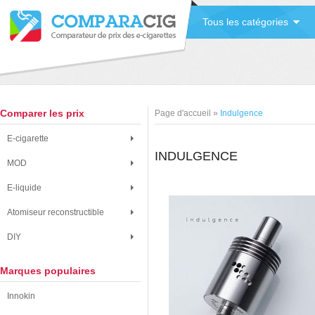
Tous les catégories
Comparer les prix
Page d'accueil
»
Indulgence
E-cigarette
INDULGENCE
MOD
E-liquide
Atomiseur reconstructible
DIY
Marques populaires
Innokin