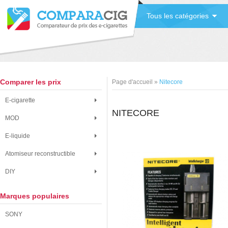
Tous les catégories
Comparer les prix
Page d'accueil
»
Nitecore
E-cigarette
NITECORE
MOD
E-liquide
Atomiseur reconstructible
DIY
Marques populaires
SONY