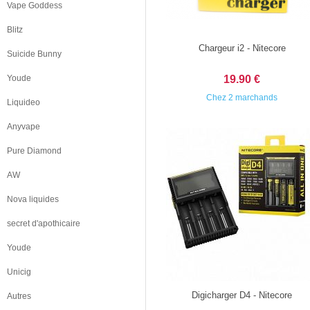
Vape Goddess
Blitz
Chargeur i2 - Nitecore
Suicide Bunny
Youde
19.90 €
Chez 2 marchands
Liquideo
Anyvape
Pure Diamond
AW
Nova liquides
secret d'apothicaire
Youde
Unicig
Digicharger D4 - Nitecore
Autres