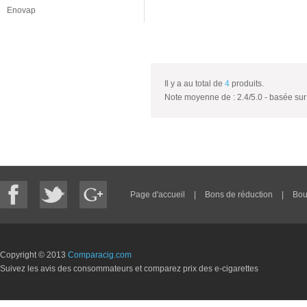
Enovap
Il y a au total de
4
produits.
Note moyenne de :
2.4
/
5.0
- basée su
Page d'accueil
|
Bons de réduction
|
Bou
Copyright © 2013
Comparacig.com
Suivez les avis des consommateurs et comparez prix des e-cigarettes