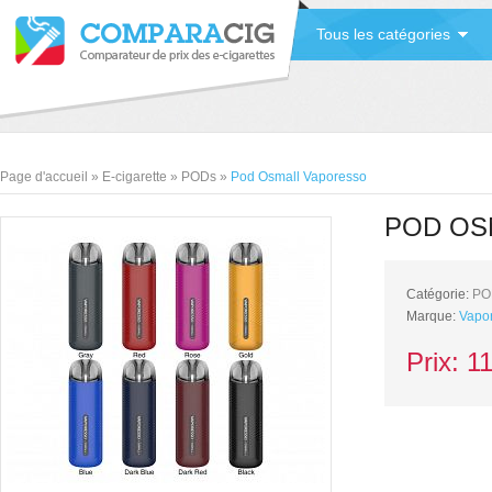
Tous les catégories
Page d'accueil
»
E-cigarette
»
PODs
»
Pod Osmall Vaporesso
POD OS
Catégorie:
PO
Marque:
Vapo
Prix:
11