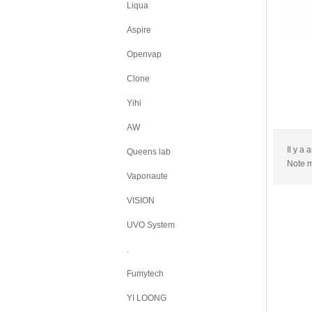
Liqua
Aspire
Openvap
Clone
Yihi
AW
Il y a 
Queens lab
Note 
Vaponaute
VISION
UVO System
.
Fumytech
YI LOONG