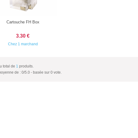
Cartouche FH Box
3.30 €
Chez 1 marchand
au total de
1
produits.
moyenne de :
0
/
5.0
- basée sur
0
vote.