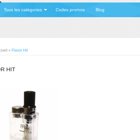
Tous les catégories
Codes promos
Blog
cueil
»
Flavor Hit
R HIT