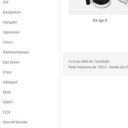
AW
Kangertech
Kit Igo 3
Hangsen
Vaporesso
Vision
RainbowHeaven
Il y a au total de
2
produits.
Ego Green
Note moyenne de :
0
/
5.0
- basée sur
0
D'lice
Alfaliquid
Efest
SONY
COV
One Hit Wonder