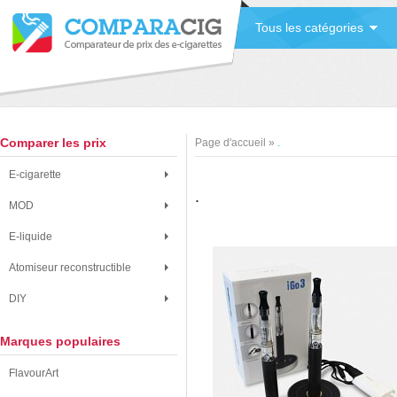
Tous les catégories
Comparer les prix
Page d'accueil
»
.
E-cigarette
.
MOD
E-liquide
Atomiseur reconstructible
DIY
Marques populaires
FlavourArt